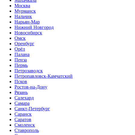
Махачкала
Москва
Мурманск
Нальчик
Нарьян-Мар
Нижний Новгород
Новосибирск
Омск
Оренбург
Орёл
Палана
Пенза
Пермь
Петрозаводск
Петропавловск-Камчатский
Псков
Ростов-на-Дону
Рязань
Салехард
Самара
Санкт-Петербург
Саранск
Саратов
Смоленск
Ставрополь