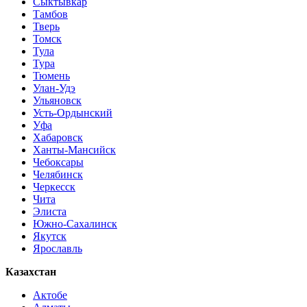
Сыктывкар
Тамбов
Тверь
Томск
Тула
Тура
Тюмень
Улан-Удэ
Ульяновск
Усть-Ордынский
Уфа
Хабаровск
Ханты-Мансийск
Чебоксары
Челябинск
Черкесск
Чита
Элиста
Южно-Сахалинск
Якутск
Ярославль
Казахстан
Актобе