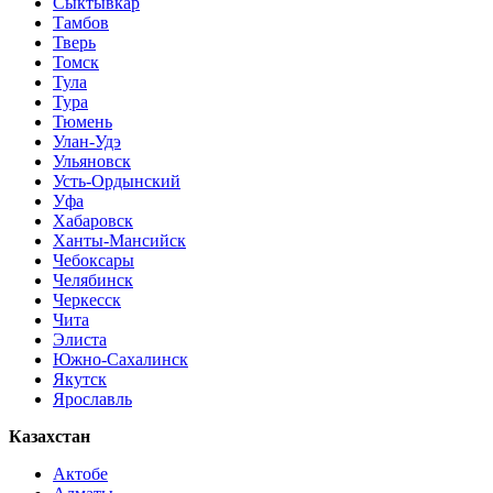
Сыктывкар
Тамбов
Тверь
Томск
Тула
Тура
Тюмень
Улан-Удэ
Ульяновск
Усть-Ордынский
Уфа
Хабаровск
Ханты-Мансийск
Чебоксары
Челябинск
Черкесск
Чита
Элиста
Южно-Сахалинск
Якутск
Ярославль
Казахстан
Актобе