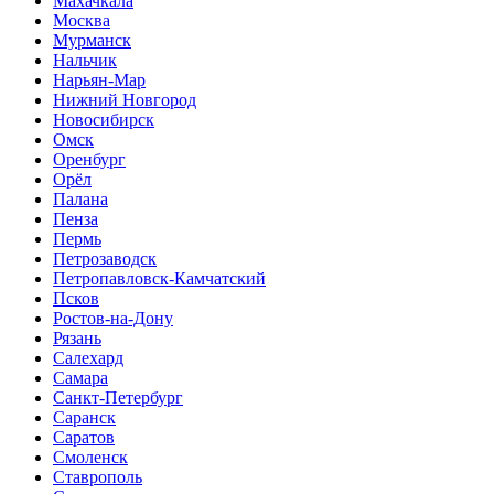
Махачкала
Москва
Мурманск
Нальчик
Нарьян-Мар
Нижний Новгород
Новосибирск
Омск
Оренбург
Орёл
Палана
Пенза
Пермь
Петрозаводск
Петропавловск-Камчатский
Псков
Ростов-на-Дону
Рязань
Салехард
Самара
Санкт-Петербург
Саранск
Саратов
Смоленск
Ставрополь